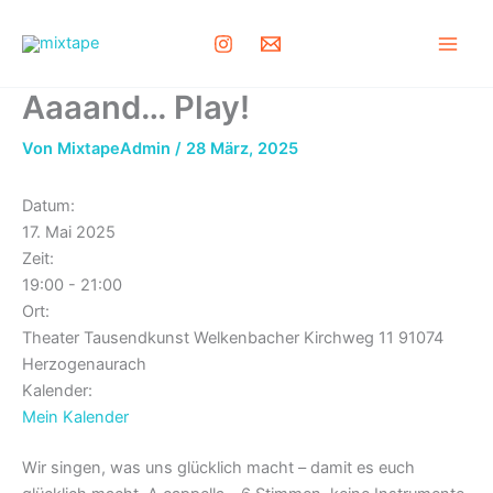
Zum
Inhalt
Main
springen
Aaaand… Play!
Men
Von
MixtapeAdmin
/
28 März, 2025
Datum:
17. Mai 2025
Zeit:
19:00
-
21:00
Ort:
Theater Tausendkunst Welkenbacher Kirchweg 11 91074
Herzogenaurach
Kalender:
Mein Kalender
Wir singen, was uns glücklich macht – damit es euch